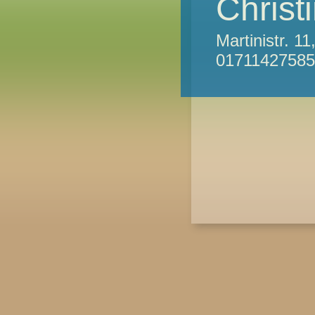
Chris
Martinistr. 
01711427585