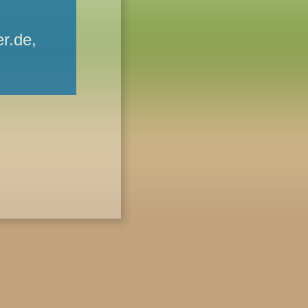
r.de,