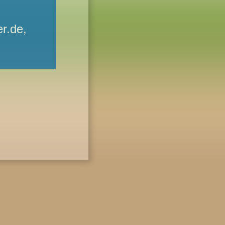
r.de,