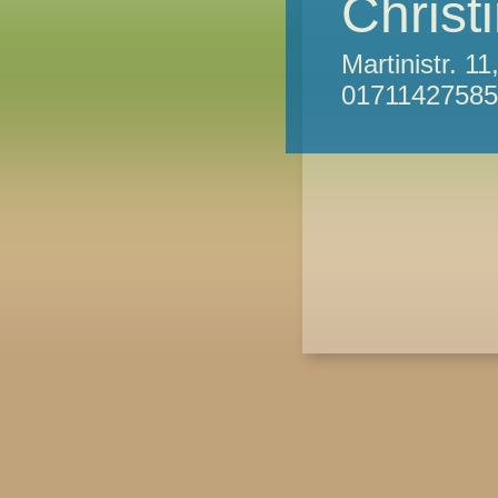
Chris
Martinistr. 
01711427585