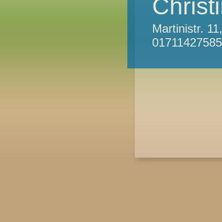
Chris
Martinistr. 
01711427585