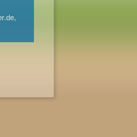
r.de,