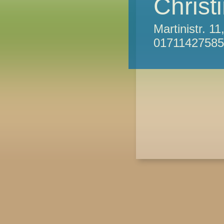
Chris
Martinistr. 
01711427585