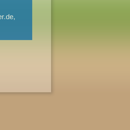
r.de,